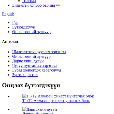
Шагнал
Бидэнтэй холбоо барина уу
English
Гэр
Бүтээгдэхүүн
Өнгөлгөөний зүлгүүр
Ангилал
Шалгалт тохируулагч хэрэгсэл
Өнгөлгөөний зүлгүүр
Дөрвөлжин дугуй
Чулуу нунтаглах хэрэгсэл
Бусад холбогдох хэрэгслүүд
Зүсэх хэрэгсэл
Онцлох бүтээгдэхүүн
T1/T2 Алмазан фикерт нунтаглах блок
Давирхайн дугуй