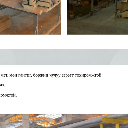
 мэт, мөн гантиг, боржин чулуу зэрэгт тохиромжтой.
ах,
ломжтой.