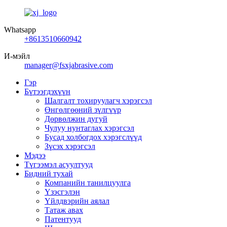
Whatsapp
+8613510660942
И-мэйл
manager@fsxjabrasive.com
Гэр
Бүтээгдэхүүн
Шалгалт тохируулагч хэрэгсэл
Өнгөлгөөний зүлгүүр
Дөрвөлжин дугуй
Чулуу нунтаглах хэрэгсэл
Бусад холбогдох хэрэгслүүд
Зүсэх хэрэгсэл
Мэдээ
Түгээмэл асуултууд
Бидний тухай
Компанийн танилцуулга
Үзэсгэлэн
Үйлдвэрийн аялал
Татаж авах
Патентууд