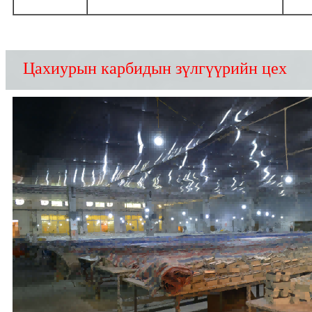
Цахиурын карбидын зүлгүүрийн цех