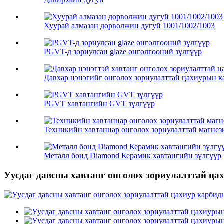
Хуурай алмазан дөрвөлжин дугуй 1001/1002/1003
PGVT-д зориулсан glaze өнгөлгөөний зүлгүүр
Давхар цэнэгийг өнгөлөх зориулалттай цахиурын ка
PGVT хавтангийн GVT зүлгүүр
Техникийн хавтанцар өнгөлөх зориулалттай магнез
Металл бонд Diamond Керамик хавтангийн зүлгүүр
Уусдаг давсны хавтанг өнгөлөх зориулалттай ц