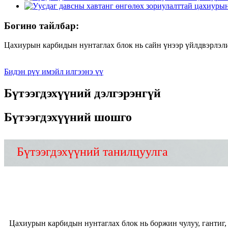
Богино тайлбар:
Цахиурын карбидын нунтаглах блок нь сайн үнээр үйлдвэрлэли
Бидэн рүү имэйл илгээнэ үү
Бүтээгдэхүүний дэлгэрэнгүй
Бүтээгдэхүүний шошго
Бүтээгдэхүүний танилцуулга
Цахиурын карбидын нунтаглах блок нь боржин чулуу, гантиг, 