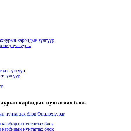
рбид зүлгүүр...
ит зүлгүүр
ахиурын карбидын нунтаглах блок