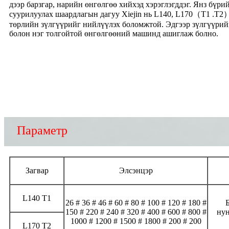
дээр барзгар, нарийн өнгөлгөө хийхэд хэрэглэгддэг. Янз бү
суурилуулах шаардлагын дагуу Xiejin нь L140, L170（T1 .T2）
төрлийн зүлгүүрийг нийлүүлэх боломжтой. Эдгээр зүлгүүри
болон нэг толгойтой өнгөлгөөний машинд ашиглаж болно.
Параметр
Загвар
Элсэнцэр
L140 T1
26 # 36 # 46 # 60 # 80 # 100 # 120 # 180 #
Б
150 # 220 # 240 # 320 # 400 # 600 # 800 #
нун
1000 # 1200 # 1500 # 1800 # 200 # 200
L170 T2