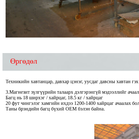
Өргөдөл
Техникийн хавтанцар, давхар цэнэг, уусдаг давсны хавтан гэх
3.Магнезит зүлгүүрийн талаарх дэлгэрэнгүй мэдээллийг ачаал
Багц нь 18 ширхэг / хайрцаг, 18.5 кг / хайрцаг
20 фут чингэлэг хамгийн ихдээ 1200-1400 хайрцаг ачаалах бо
Таны брэндийн багц бүхий OEM бэлэн байна.