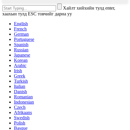
Хайлт хийхийн тулд enter,
хаахын тулд ESC товчийг дарна уу
English
French
German
Portuguese
Spanish
Russian
Japanese
Korean
Arabic
Irish
Greek
Turkish
Italian
Danish
Romanian
Indonesian
Czech
Afrikaans
Swedish
Polish
Basque