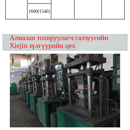
1600(1540)
Алмазан тохируулагч галзуугийн
Xiejin зүлгүүрийн цех