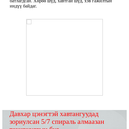
батлагдсан. Хөрөө шүд, хавтгай шүд, хэв гажилтын
индүү байдаг.
Давхар цэнэгтэй хавтангуудад
зориулсан 5/7 спираль алмаазан