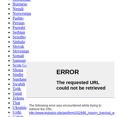
Burmese
Nepali
Norwegian
Pashto
Persian
Punjabi
Serbian
Sesotho
Sinhala
Slovak
Slovenian
Somali
Samoan
Scots Gaelic
Shona
Sindhi
Sundanese
Swahili
Tajik
Tamil
Telugu
Thai
Ukrainian
Urdu
Uzbek