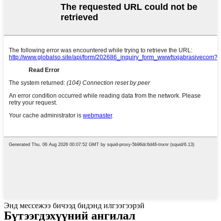
Энд мессежээ бичээд бидэнд илгээгээрэй
Бүтээгдэхүүний ангилал