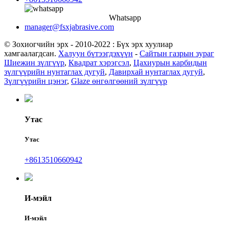
Whatsapp
manager@fsxjabrasive.com
© Зохиогчийн эрх - 2010-2022 : Бүх эрх хуулиар
хамгаалагдсан.
Халуун бүтээгдэхүүн
-
Сайтын газрын зураг
Шиежин зүлгүүр
,
Квадрат хэрэгсэл
,
Цахиурын карбидын
зүлгүүрийн нунтаглах дугуй
,
Давирхай нунтаглах дугуй
,
Зүлгүүрийн цэнэг
,
Glaze өнгөлгөөний зүлгүүр
Утас
Утас
+8613510660942
И-мэйл
И-мэйл