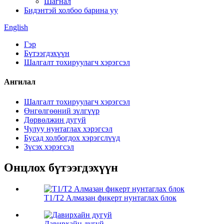
Шагнал
Бидэнтэй холбоо барина уу
English
Гэр
Бүтээгдэхүүн
Шалгалт тохируулагч хэрэгсэл
Ангилал
Шалгалт тохируулагч хэрэгсэл
Өнгөлгөөний зүлгүүр
Дөрвөлжин дугуй
Чулуу нунтаглах хэрэгсэл
Бусад холбогдох хэрэгслүүд
Зүсэх хэрэгсэл
Онцлох бүтээгдэхүүн
T1/T2 Алмазан фикерт нунтаглах блок
Давирхайн дугуй